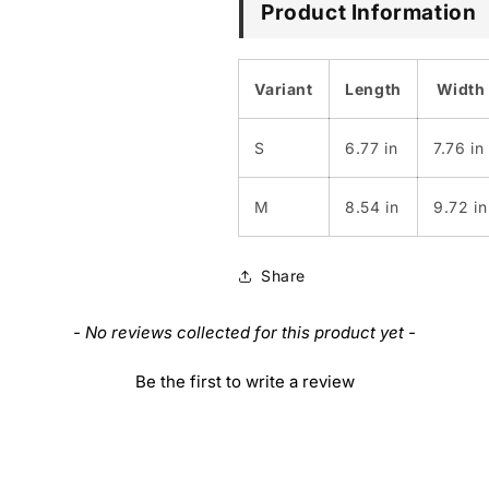
Product Information
Variant
Length
Width
S
6.77 in
7.76 in
M
8.54 in
9.72 in
Share
- No reviews collected for this product yet -
Be the first to write a review