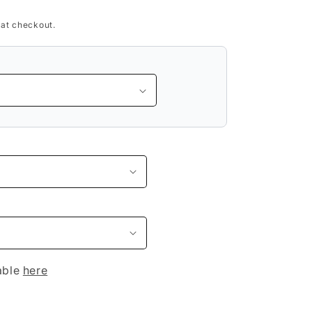
 at checkout.
lable
here