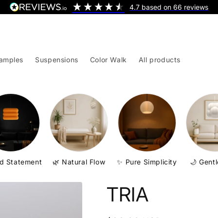
4.7
based on
66
reviews
samples
Suspensions
Color Walk
All products
ld Statement
🌿 Natural Flow
✨ Pure Simplicity
🌙 Gent
TRIA