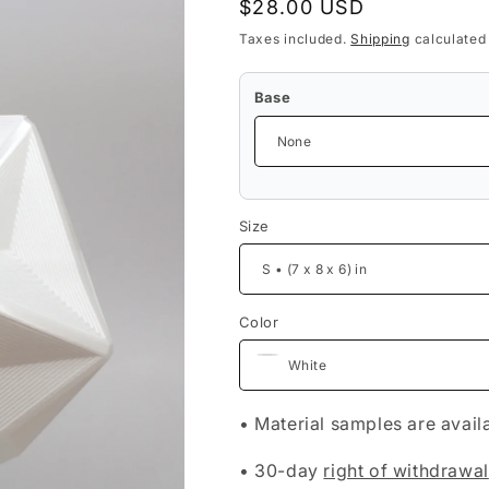
Regular
$28.00 USD
price
Taxes included.
Shipping
calculated
Base
Size
Color
• Material samples are avai
• 30-day
right of withdrawal