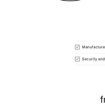
Manufacture
Security an
f