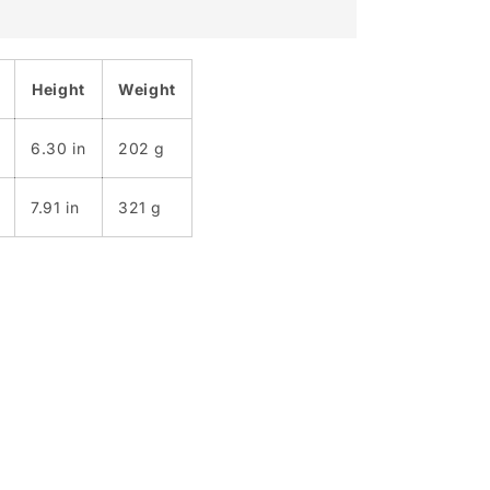
Height
Weight
6.30 in
202 g
7.91 in
321 g