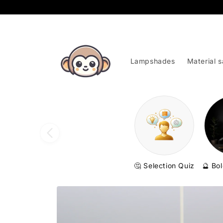
Skip to
content
Lampshades
Material 
🤔 Selection Quiz
🔮 Bo
Skip to
product
information