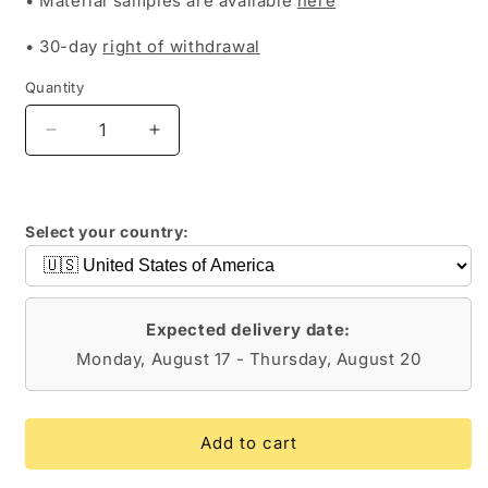
• Material samples are available
here
• 30-day
right of withdrawal
Quantity
Decrease
Increase
quantity
quantity
for
for
MARISA
MARISA
Select your country:
Expected delivery date:
Monday, August 17 - Thursday, August 20
Add to cart