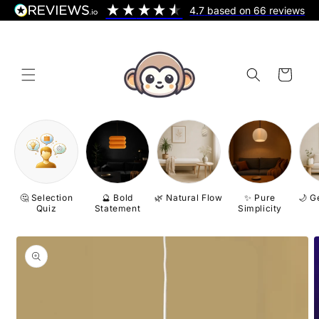
Skip to
4.7
based on
66
reviews
content
Cart
🤔 Selection
🔮 Bold
🌿 Natural Flow
✨ Pure
🌙 G
Quiz
Statement
Simplicity
Skip to
product
information