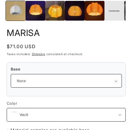
in
m
modal
2
i
Combinator
m
Handcr
Shi
MARISA
Regular
$71.00 USD
price
Taxes included.
Shipping
calculated at checkout.
Base
Color